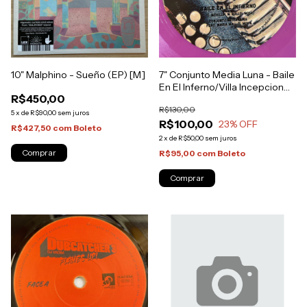
10" Malphino - Sueño (EP) [M]
7" Conjunto Media Luna - Baile
En El Inferno/Villa Incepcion
R$450,00
[NM]
R$130,00
5
x
de
R$90,00
sem juros
R$100,00
23
% OFF
R$427,50
com
Boleto
2
x
de
R$50,00
sem juros
R$95,00
com
Boleto