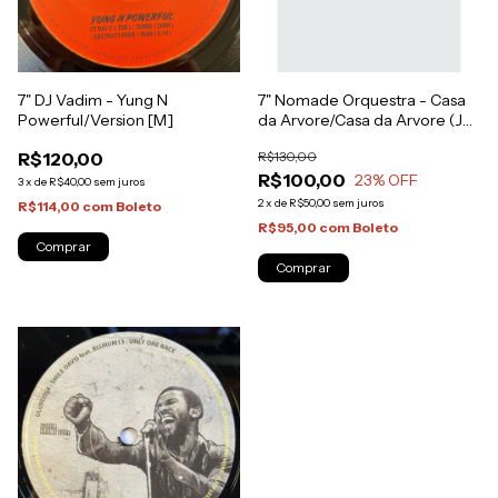
7" DJ Vadim - Yung N
7" Nomade Orquestra - Casa
Powerful/Version [M]
da Arvore/Casa da Arvore (Jo
Bissa Remix) [NM]
R$120,00
R$130,00
R$100,00
23
% OFF
3
x
de
R$40,00
sem juros
2
x
de
R$50,00
sem juros
R$114,00
com
Boleto
R$95,00
com
Boleto