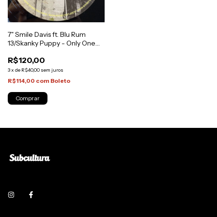
7" Smile Davis ft. Blu Rum
13/Skanky Puppy - Only One
Race/Humble [NM]
R$120,00
3
x
de
R$40,00
sem juros
R$114,00
com
Boleto