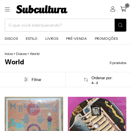
0
DISCOS
ESTILO
LIVROS
PRÉ-VENDA
PROMOÇÕES
Início
>
Discos
>
World
World
5 produtos
Ordenar por:
Filtrar
A - Z