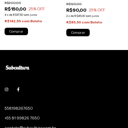
R$200,00
R$120,00
R$150,00
25
% OFF
R$90,00
25
% OFF
4
x
de
R$37,50
sem juros
2
x
de
R$45,00
sem juros
R$142,50
com
Boleto
R$85,50
com
Boleto
558198267650
+55 81 99826 7650
contato@subcultura.com.br