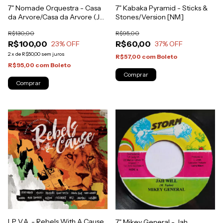
7" Nomade Orquestra - Casa
7" Kabaka Pyramid - Sticks &
da Arvore/Casa da Arvore (Jo
Stones/Version [NM]
Bissa Remix) [NM]
R$130,00
R$95,00
R$100,00
R$60,00
23
% OFF
37
% OFF
2
x
de
R$50,00
sem juros
R$57,00
com
Boleto
R$95,00
com
Boleto
LP V.A. - Rebels With A Cause
7" Mikey General - Jah