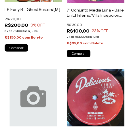
LP Early B - Ghost Busters [M]
7" Conjunto Media Luna - Baile
En El Inferno/Villa Incepcion
R$220,00
[NM]
R$200,00
9
% OFF
R$130,00
R$100,00
23
% OFF
5
x
de
R$40,00
sem juros
2
x
de
R$50,00
sem juros
R$190,00
com
Boleto
R$95,00
com
Boleto