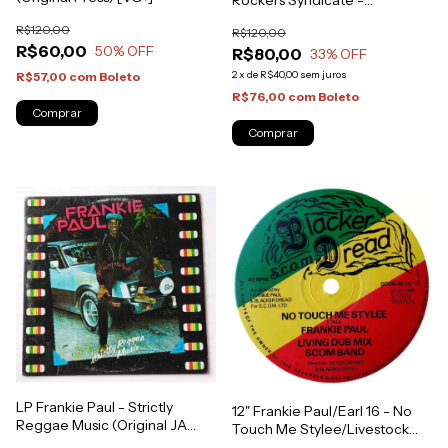
Rockers Syndicate -
Throughout The Moonlight
R$120,00
R$120,00
[NM]
R$60,00
50
% OFF
R$80,00
33
% OFF
2
x
de
R$40,00
sem juros
R$57,00
com
Boleto
R$76,00
com
Boleto
LP Frankie Paul - Strictly
12" Frankie Paul/Earl 16 - No
Reggae Music (Original JA
Touch Me Stylee/Livestock
Press) [VG+]
(Original Press) [VG+]