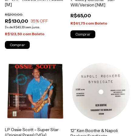
[M]
Will/Version [NM]
R$200,00
R$65,00
R$130,00
35
% OFF
R$61,75
com
Boleto
3
x
de
R$43,33
sem juros
R$123,50
com
Boleto
LP Ossie Scott - Super Star
12" Ken Boothe & Napoli
(Original Press) [VG+]