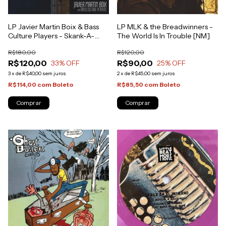
LP Javier Martin Boix & Bass
LP MLK & the Breadwinners -
Culture Players - Skank-A-
The World Is In Trouble [NM]
Bout [NM]
R$180,00
R$120,00
R$120,00
R$90,00
33
% OFF
25
% OFF
3
x
de
R$40,00
sem juros
2
x
de
R$45,00
sem juros
R$114,00
com
Boleto
R$85,50
com
Boleto