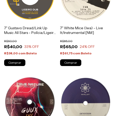
7" White Mice (Iwa) - Live
7" Gustavo Dread/Link Up
It/Instrumental [NM]
Music All Stars - Polícia/Ligeiro
Dub [NM]
R$85,00
R$60,00
R$65,00
R$40,00
24
% OFF
33
% OFF
R$61,75
com
Boleto
R$38,00
com
Boleto