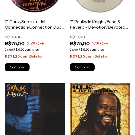
7" Paulinda Knight/Echo &
7" Guux/Subzulu - InI
Reverb - Devotion/Devoted
Connection/Connection Dub
Dub [NM]
[NM]
R$90,00
R$100,00
R$75,00
R$75,00
17
% OFF
25
% OFF
2
x
de
R$37,50
sem juros
2
x
de
R$37,50
sem juros
R$71,25
com
Boleto
R$71,25
com
Boleto